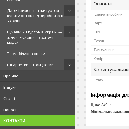
Основні
Дитячі зимові шапки гуртом –
Країна виробник
купити оптом від виробника в
Україні
Верх
Рукавички гуртом в Україні —
Низ
жіночі, чоловічі та дитячі
Сезон
моделі
Тип тканини
Термобілизна оптом
Колір
Шкарпетки оптом (носки)
Користувальни
Про нас
Стать
Відгуки
Інформація дл
Статті
Ціна:
349 ₴
Новості
Мінімальне замовле
КОНТАКТИ