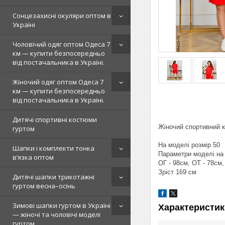
Сонцезахисні окуляри оптом в
Україні
Чоловічий одяг оптом Одеса 7
км — купити безпосередньо
від постачальника в Україні.
Жіночий одяг оптом Одеса 7
км — купити безпосередньо
від постачальника в Україні.
Дитячі спортивні костюми
Жіночий спортивний к
гуртом
На моделі розмір 50
Шапки і комплекти тонка
Параметри моделі на
в’язка оптом
ОГ - 98см, ОТ - 78см,
Зріст 169 см
Дитячі шапки трикотажні
гуртом весна–осінь
Зимові шапки гуртом в Україні
Характеристик
— жіночі та чоловічі моделі
гуртом