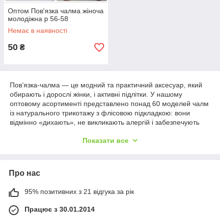
Оптом Пов'язка чалма жіноча
молодіжна р 56-58
Немає в наявності
50
₴
Пов’язка-чалма — це модний та практичний аксесуар, який
обирають і дорослі жінки, і активні підлітки. У нашому
оптовому асортименті представлено понад 60 моделей чалм
із натурального трикотажу з флісовою підкладкою: вони
відмінно «дихають», не викликають алергій і забезпечують
комфортну посадку на голову. Завдяки еластичній структурі
Показати все
трикотажу та регульованому крою, чалми повторюють
контури голови, не здавлюють лоб і не знімаються під час
активного руху.
Про нас
Ці пов’язки-чалми ідеально підходять для міжсезоння та
зимових прогулянок, адже:
95% позитивних з 21 відгука за рік
Тепло без обтяження:
зовнішній шар із щільної
в’язки утримує тепло, а флісова підкладка захищає від
Працює з 30.01.2014
холоду та вологи.