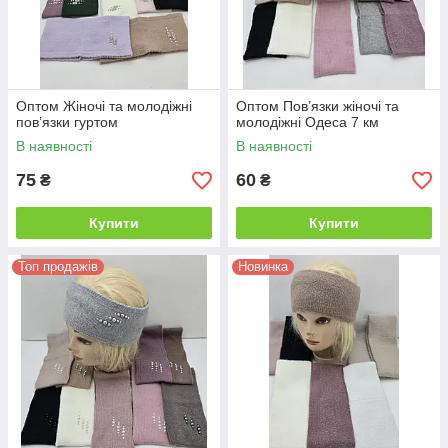
бізнес.
Оптом Жіночі та молодіжні
Оптом Пов’язки жіночі та
пов’язки гуртом
молодіжні Одеса 7 км
В наявності
В наявності
75
60
₴
₴
Купити
Купити
Топ продажів
Новинка