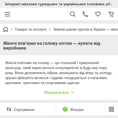
Інтернет-магазин турецьких та українських головних уборі
Товари та послуги
Зимові шапки гуртом в Україні — жіно
Жіночі пов'язки на голову оптом — купити від
виробника
Жіночі пов'язки на голову — це стильний і практичний
аксесуар, який користується популярністю в будь-яку пору
року. Вони доповнюють образ, захищають від вітру та холоду,
зручно фіксують волосся і чудово поєднуються з пальтами,
куртками, тренчами та спортивним одягом.
У нашому інтернет-магазині ви можете купити жіночі пов'язки
Показати все
на голову оптом безпосередньо від виробника. Ми
пропонуємо широкий вибір моделей для магазинів, інтернет-
магазинів і підприємців за вигідними гуртовими цінами. Склад
знаходиться в Одесі (ринок 7 км), тому більшість замовлень
Сортування
0
Фільтри
швидко відправляються по всій Україні.
Асортимент жіночих пов'язок